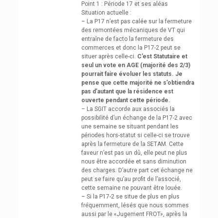
Point 1 : Période 17 et ses aléas
Situation actuelle :
– La P17 n’est pas calée sur la fermeture
des remontées mécaniques de VT qui
entraîne de facto la fermeture des
commerces et donc la P17-2 peut se
situer après celle-ci.
C’est Statutaire et
seul un vote en AGE (majorité des 2/3)
pourrait faire évoluer les statuts. Je
pense que cette majorité ne s’obtiendra
pas d’autant que la résidence est
ouverte pendant cette période.
– La SGIT accorde aux associés la
possibilité d’un échange de la P17-2 avec
une semaine se situant pendant les
périodes hors-statut si celle-ci se trouve
après la fermeture de la SETAM. Cette
faveur n’est pas un dû, elle peut ne plus
nous être accordée et sans diminution
des charges. D’autre part cet échange ne
peut se faire qu’au profit de l’associé,
cette semaine ne pouvant être louée.
– Si la P17-2 se situe de plus en plus
fréquemment, lésés que nous sommes
aussi par le «Jugement FROT», après la