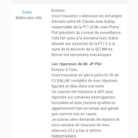
Bonjour,
Didier
Vous trouverez ci-dessous les échanges
Maître des clés
d’emails entre Mr Claude-Jean Ballay
responsable de la P17 et Mr Jean-Pierre
Plot président du conseil de surveillance.
Cela fait suite à la semaine hors statut
allouée aux associés de la P17-2 à la
suite de la décision de la SETAM de
fermer les remontées mécaniques.
Les réponses de Mr JP Plot
Bonjour à Tous,
Vous trouverez en pièce jointe le CR de
CJ BALLAY complété de mes réponses
figurant en bleu dans son texte.
Ce courrier est transmis à SGIT pour
répondre sur certaines interrogations
formulées et dont j’estime qu’elles lui
appartiennent tant en temps que gérant
que comme mis en cause.
Je suivrai cette demande de réponse et
vous aviserai de chacune de mes
relances s’il y a lieu à rythme
hebdomadaire.