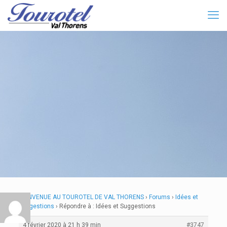
BIENVENUE AU TOUROTEL DE VAL THORENS
›
Forums
›
Idées et
Suggestions
›
Répondre à : Idées et Suggestions
4 février 2020 à 21 h 39 min
#3747